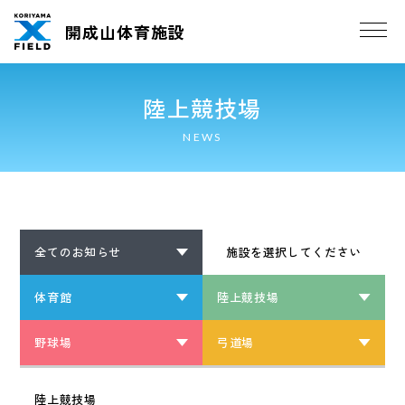
開成山体育施設
陸上競技場
NEWS
全てのお知らせ
施設を選択してください
体育館
陸上競技場
野球場
弓道場
陸上競技場