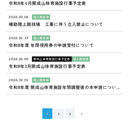
令和8年4月開成山体育施設行事予定表
陸上競技場
2026.03.06
補助陸上競技場 工事に伴う立入禁止について
陸上競技場
2026.02.19
令和8年度 年間使用券の申請受付について
開成山体育施設行事予定表
陸上競技場
2026.02.09
令和8年3月開成山体育施設行事予定表
陸上競技場
2026.02.01
令和8年度 開成山体育施設年間調整後の本申請について
投
ペ
ペ
ペ
次
1
2
3
>
稿
ー
ー
ー
の
の