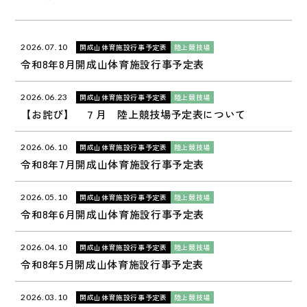
開成山体育施設行事予定表
陸上競技場
2026.07.10
令和8年8月開成山体育施設行事予定表
開成山体育施設行事予定表
陸上競技場
2026.06.23
【お詫び】 ７月 陸上競技場予定表について
開成山体育施設行事予定表
陸上競技場
2026.06.10
令和8年7月開成山体育施設行事予定表
開成山体育施設行事予定表
陸上競技場
2026.05.10
令和8年6月開成山体育施設行事予定表
開成山体育施設行事予定表
陸上競技場
2026.04.10
令和8年5月開成山体育施設行事予定表
開成山体育施設行事予定表
陸上競技場
2026.03.10