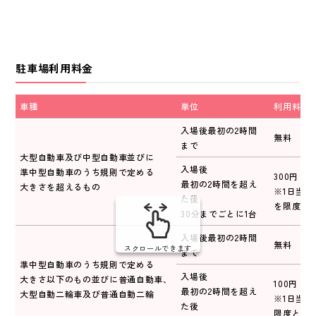
駐車場利用料金
車種
単位
利用料金
入場後最初の2時間
無料
まで
大型自動車及び中型自動車並びに
入場後
準中型自動車のうち規則で定める
300円
最初の2時間を超え
大きさを超えるもの
※1日当たり
た後
を限度と
30分までごとに1台
入場後最初の2時間
無料
スクロールできます
まで
準中型自動車のうち規則で定める
入場後
大きさ以下のもの並びに普通自動車、
100円
最初の2時間を超え
大型自動二輪車及び普通自動二輪
※1日当たり
た後
限度とす