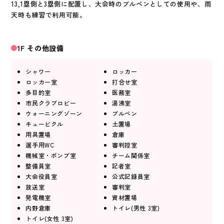
13,1塁側と3塁側に配置し、大会時のブルペンとしての使用や、雨
天時も練習で利用可能。
1F その他設備
シャワー
ロッカー
ロッカー室
打合せ室
多目的室
医務室
市民クラブロビー
湯沸室
ウォーニングゾーン
ブルペン
キュービクル
土置場
用具置場
倉庫
選手用WC
審判控室
機械室・ポンプ室
チーム関係室
整備員室
記者室
大会役員室
公式記録員室
放送室
審判室
発電機室
資材置場
内野倉庫
トイレ(男性 3室)
トイレ(女性 3室)