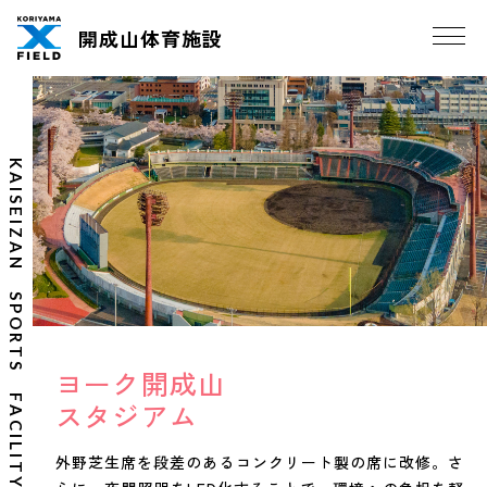
開成山体育施設
KAISEIZAN SPORTS FACILITY
ヨーク開成山
スタジアム
外野芝生席を段差のあるコンクリート製の席に改修。
さ