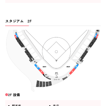
スタジアム 2F
2F 設備
観客席
売店