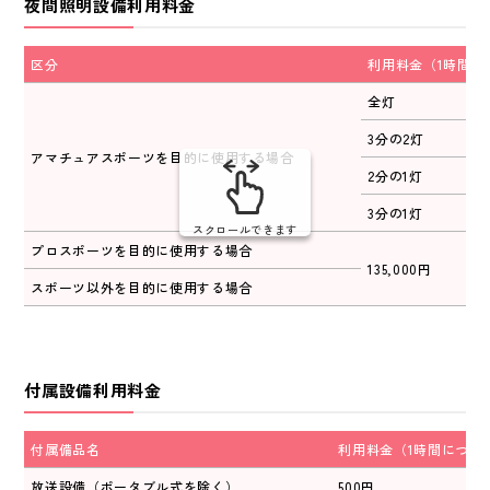
夜間照明設備利用料金
区分
利用料金（1時間に
全灯
27
3分の2灯
18
アマチュアスポーツを目的に使用する場合
2分の1灯
13
3分の1灯
7,
スクロールできます
プロスポーツを目的に使用する場合
135,000円
スポーツ以外を目的に使用する場合
付属設備利用料金
付属備品名
利用料金（1時間につき
放送設備（ポータブル式を除く）
500円