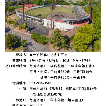
施設名：
ヨーク開成山スタジアム
営業時間：
9時〜21時（日曜日・祝日：9時〜17時）
窓口受付時間：
毎週月曜日・場内整理日・年末年始を除く
平日・土曜：午前8時50分～午後7時30分
日曜：午前8時50分～午後4時
電話番号：
024-934-1500
住所：
〒963-8851 福島県郡山市開成1丁目5番12号
（郡山総合運動場内）
休館日：
毎週月曜日・年末年始・場内整理日
観客席数：
15,139席