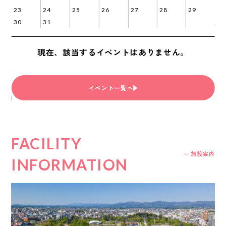
23
24
25
26
27
28
29
27
30
31
202
現在、該当するイベントはありません。
北楽天ゴールデンイーグルス 「福島日産フクニチャージナイター」開催！
2
イベント一覧へ
FACILITY
ー 施設案内
INFORMATION