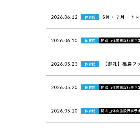
6月・７月 ト
2026.06.12
体育館
2026.06.10
体育館
開成山体育施設行事予
【御礼】福島ファイ
2026.05.23
体育館
2026.05.20
体育館
開成山体育施設行事予
2026.05.10
体育館
開成山体育施設行事予