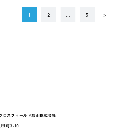
ペ
ペ
ペ
次
1
2
…
5
>
ー
ー
ー
の
ジ
ジ
ジ
ペ
へ
へ
へ
ー
ジ
へ
山クロスフィールド郡山株式会社
田町3-10