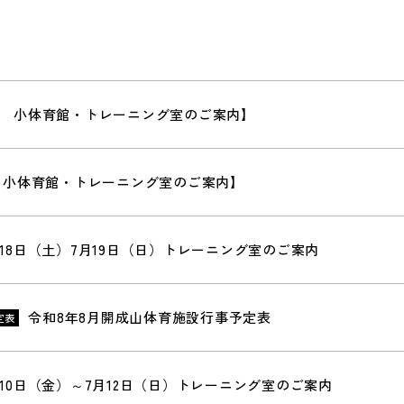
日 小体育館・トレーニング室のご案内】
) 小体育館・トレーニング室のご案内】
18日（土）7月19日（日）トレーニング室のご案内
令和8年8月開成山体育施設行事予定表
定表
10日（金）～7月12日（日）トレーニング室のご案内