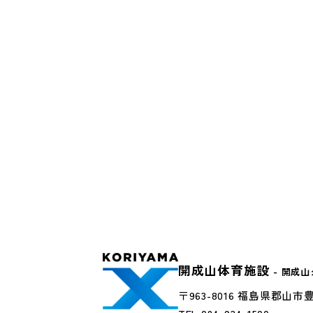
投
稿
の
ナ
ビ
ゲ
ー
シ
ョ
ン
開成山体育施設
- 開成
〒963-8016 福島県郡山市豊