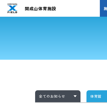
開成山体育施設
全てのお知らせ
体育館