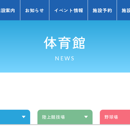
施設案内
お知らせ
イベント情報
施設予約
施
体育館
NEWS
陸上競技場
野球場